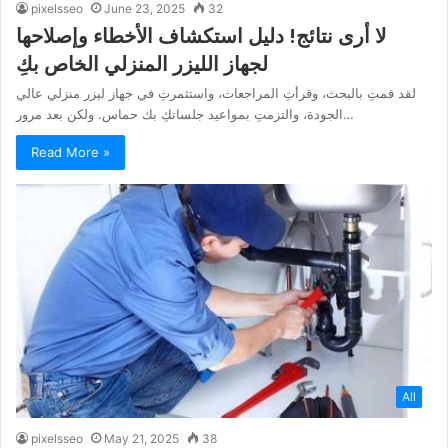
pixelsseo
June 23, 2025
32
لا أرى نتائج! دليل استكشاف الأخطاء وإصلاحها
لجهاز الليزر المنزلي الخاص بكِ
لقد قمتِ بالبحث، وقرأتِ المراجعات، واستثمرتِ في جهاز ليزر منزلي عالي
الجودة، والتزمتِ بمواعيد جلساتكِ بك حماس. ولكن بعد مرور…
Read More »
All
pixelsseo
May 21, 2025
38