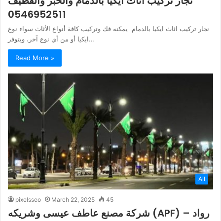
نجار تركيب اثاث ايكيا بالدمام والخبر والقطيف
0546952511
نجار تركيب اثاث ايكيا بالدمام يمكنه فك وتركيب كافة أنواع الأثاث سواء نوع
ايكيا أو من أي نوع آخر، ويتوفر…
Read More »
All
pixelsseo
March 22, 2025
45
شركة مصنع عاطف عيسى وشريكه (APF) – رواد