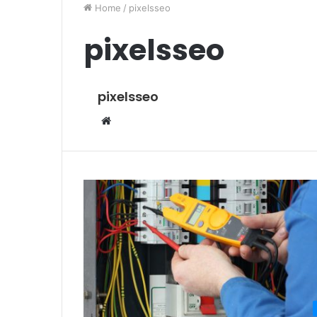
Home
/
pixelsseo
pixelsseo
pixelsseo
Website