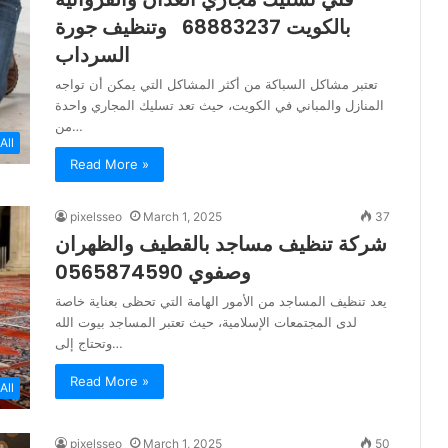
بالكويت 68883237 وتنظيف جورة
السرداب
تعتبر مشاكل السباكة من أكثر المشاكل التي يمكن أن تواجه
المنازل والمباني في الكويت، حيث تعد تسليك المجاري واحدة
من…
All
Read More »
pixelsseo
March 1, 2025
37
شركة تنظيف مساجد بالقطيف والظهران
وصفوي 0565874590
يعد تنظيف المساجد من الأمور الهامة التي تحظى بعناية خاصة
لدى المجتمعات الإسلامية، حيث تعتبر المساجد بيوت الله
وتحتاج إلى…
Read More »
All
pixelsseo
March 1, 2025
50