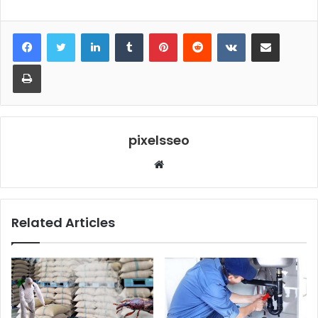
LinkedIn
Tumblr
Pinterest
Reddit
VKontakte
Share via Email
Print
pixelsseo
Website
Related Articles