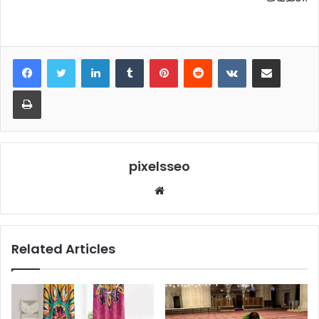
LinkedIn
Tumblr
Pinterest
Reddit
VKontakte
Share via Email
Print
pixelsseo
Website
Related Articles